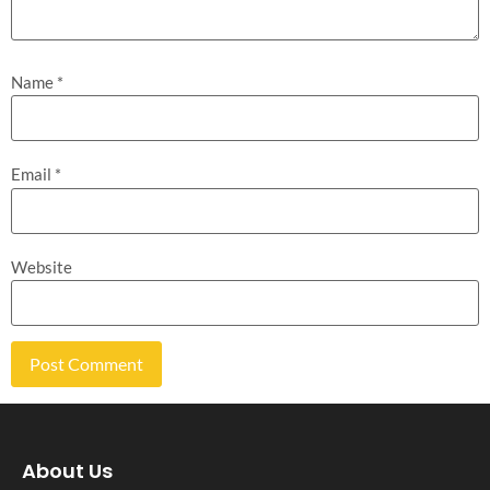
Name
*
Email
*
Website
About Us